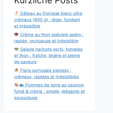
Kürzliche Posts
Gâteau au fromage blanc ultra
crémeux (900 g) : léger, fondant
et irrésistible
Crème au thon spéciale apéro :
rapide, onctueuse et irrésistible
Salade haricots verts, tomates
et thon : fraîche, légère et pleine
de saveurs
Flans portugais express :
crémeux, rapides et irrésistibles
Pommes de terre au saumon
fumé & crème : simple, élégante et
savoureuse