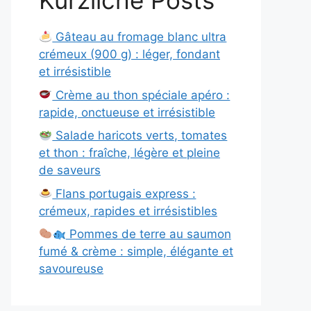
Kürzliche Posts
Gâteau au fromage blanc ultra
crémeux (900 g) : léger, fondant
et irrésistible
Crème au thon spéciale apéro :
rapide, onctueuse et irrésistible
Salade haricots verts, tomates
et thon : fraîche, légère et pleine
de saveurs
Flans portugais express :
crémeux, rapides et irrésistibles
Pommes de terre au saumon
fumé & crème : simple, élégante et
savoureuse