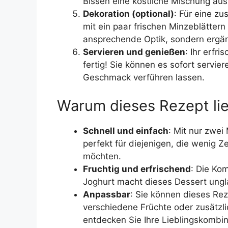
Bissen eine köstliche Mischung aus
Dekoration (optional)
: Für eine z
mit ein paar frischen Minzeblättern 
ansprechende Optik, sondern ergä
Servieren und genießen
: Ihr erfr
fertig! Sie können es sofort servi
Geschmack verführen lassen.
Warum dieses Rezept li
Schnell und einfach
: Mit nur zwei
perfekt für diejenigen, die wenig 
möchten.
Fruchtig und erfrischend
: Die Ko
Joghurt macht dieses Dessert ungl
Anpassbar
: Sie können dieses Re
verschiedene Früchte oder zusätzl
entdecken Sie Ihre Lieblingskombin