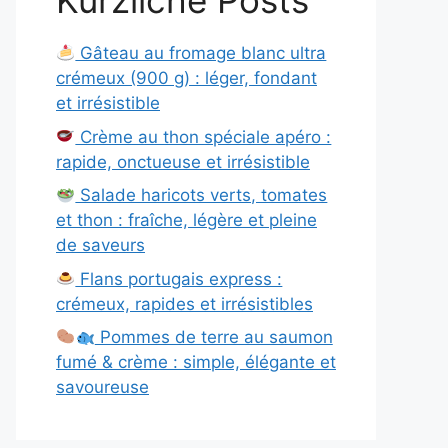
Kürzliche Posts
Gâteau au fromage blanc ultra
crémeux (900 g) : léger, fondant
et irrésistible
Crème au thon spéciale apéro :
rapide, onctueuse et irrésistible
Salade haricots verts, tomates
et thon : fraîche, légère et pleine
de saveurs
Flans portugais express :
crémeux, rapides et irrésistibles
Pommes de terre au saumon
fumé & crème : simple, élégante et
savoureuse