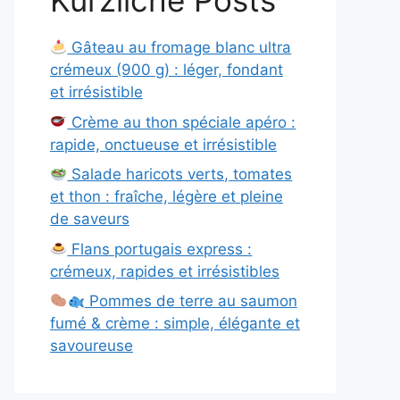
Kürzliche Posts
Gâteau au fromage blanc ultra
crémeux (900 g) : léger, fondant
et irrésistible
Crème au thon spéciale apéro :
rapide, onctueuse et irrésistible
Salade haricots verts, tomates
et thon : fraîche, légère et pleine
de saveurs
Flans portugais express :
crémeux, rapides et irrésistibles
Pommes de terre au saumon
fumé & crème : simple, élégante et
savoureuse