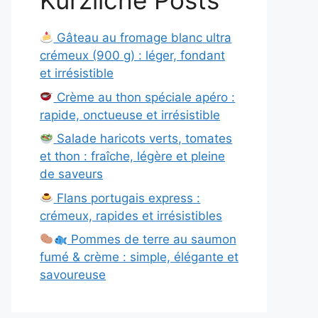
Kürzliche Posts
Gâteau au fromage blanc ultra
crémeux (900 g) : léger, fondant
et irrésistible
Crème au thon spéciale apéro :
rapide, onctueuse et irrésistible
Salade haricots verts, tomates
et thon : fraîche, légère et pleine
de saveurs
Flans portugais express :
crémeux, rapides et irrésistibles
Pommes de terre au saumon
fumé & crème : simple, élégante et
savoureuse