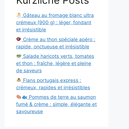
Kürzliche Posts
Gâteau au fromage blanc ultra
crémeux (900 g) : léger, fondant
et irrésistible
Crème au thon spéciale apéro :
rapide, onctueuse et irrésistible
Salade haricots verts, tomates
et thon : fraîche, légère et pleine
de saveurs
Flans portugais express :
crémeux, rapides et irrésistibles
Pommes de terre au saumon
fumé & crème : simple, élégante et
savoureuse