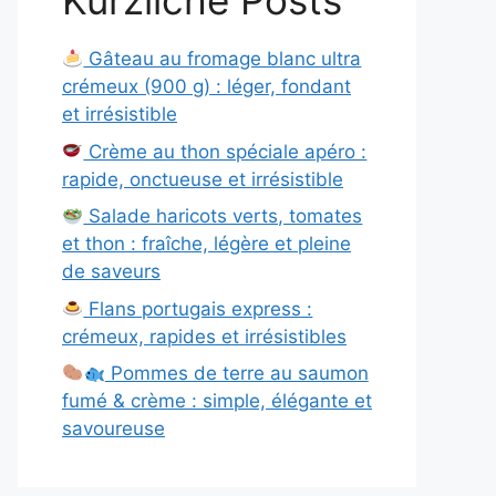
Kürzliche Posts
Gâteau au fromage blanc ultra
crémeux (900 g) : léger, fondant
et irrésistible
Crème au thon spéciale apéro :
rapide, onctueuse et irrésistible
Salade haricots verts, tomates
et thon : fraîche, légère et pleine
de saveurs
Flans portugais express :
crémeux, rapides et irrésistibles
Pommes de terre au saumon
fumé & crème : simple, élégante et
savoureuse