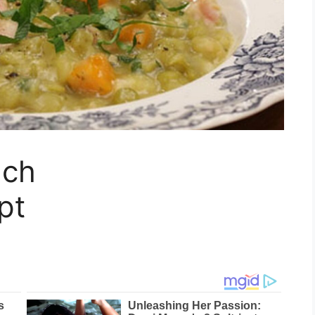
ach
pt