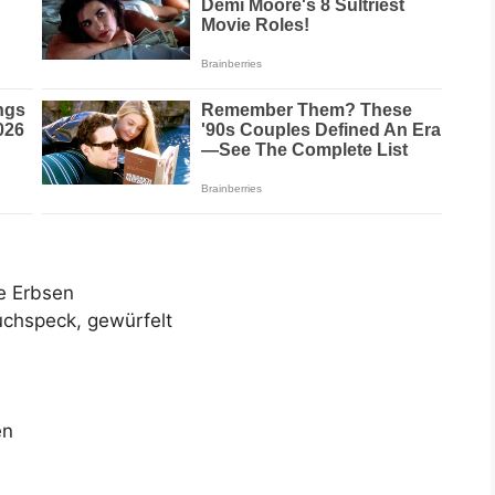
e Erbsen
uchspeck, gewürfelt
en