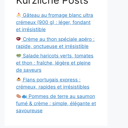
Kürzliche Posts
Gâteau au fromage blanc ultra
crémeux (900 g) : léger, fondant
et irrésistible
Crème au thon spéciale apéro :
rapide, onctueuse et irrésistible
Salade haricots verts, tomates
et thon : fraîche, légère et pleine
de saveurs
Flans portugais express :
crémeux, rapides et irrésistibles
Pommes de terre au saumon
fumé & crème : simple, élégante et
savoureuse