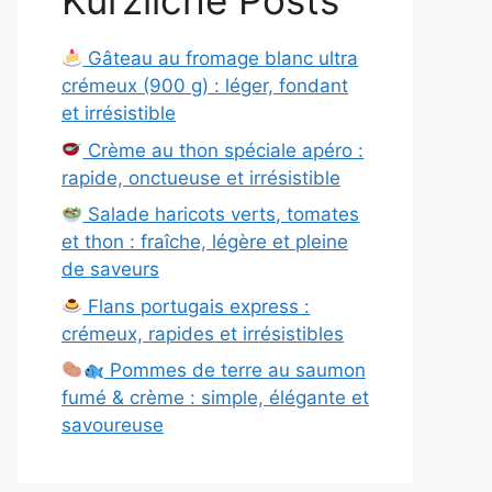
Kürzliche Posts
Gâteau au fromage blanc ultra
crémeux (900 g) : léger, fondant
et irrésistible
Crème au thon spéciale apéro :
rapide, onctueuse et irrésistible
Salade haricots verts, tomates
et thon : fraîche, légère et pleine
de saveurs
Flans portugais express :
crémeux, rapides et irrésistibles
Pommes de terre au saumon
fumé & crème : simple, élégante et
savoureuse