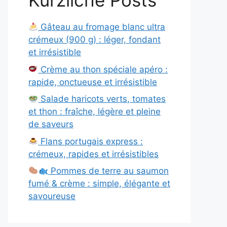
Kürzliche Posts
Gâteau au fromage blanc ultra
crémeux (900 g) : léger, fondant
et irrésistible
Crème au thon spéciale apéro :
rapide, onctueuse et irrésistible
Salade haricots verts, tomates
et thon : fraîche, légère et pleine
de saveurs
Flans portugais express :
crémeux, rapides et irrésistibles
Pommes de terre au saumon
fumé & crème : simple, élégante et
savoureuse