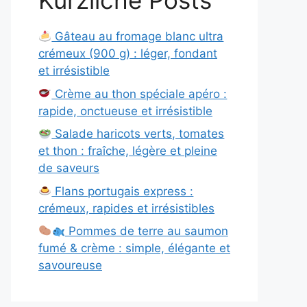
Kürzliche Posts
Gâteau au fromage blanc ultra
crémeux (900 g) : léger, fondant
et irrésistible
Crème au thon spéciale apéro :
rapide, onctueuse et irrésistible
Salade haricots verts, tomates
et thon : fraîche, légère et pleine
de saveurs
Flans portugais express :
crémeux, rapides et irrésistibles
Pommes de terre au saumon
fumé & crème : simple, élégante et
savoureuse