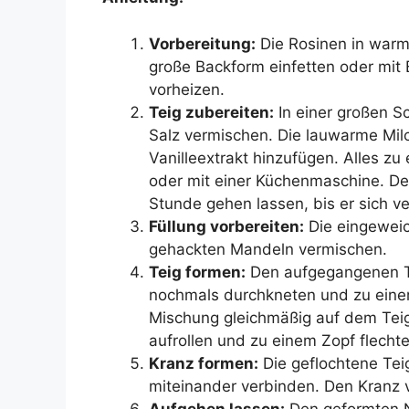
Vorbereitung:
Die Rosinen in warm
große Backform einfetten oder mit
vorheizen.
Teig zubereiten:
In einer großen S
Salz vermischen. Die lauwarme Milch
Vanilleextrakt hinzufügen. Alles z
oder mit einer Küchenmaschine. D
Stunde gehen lassen, bis er sich ve
Füllung vorbereiten:
Die eingeweic
gehackten Mandeln vermischen.
Teig formen:
Den aufgegangenen Te
nochmals durchkneten und zu eine
Mischung gleichmäßig auf dem Teig 
aufrollen und zu einem Zopf flechte
Kranz formen:
Die geflochtene Tei
miteinander verbinden. Den Kranz v
Aufgehen lassen:
Den geformten 