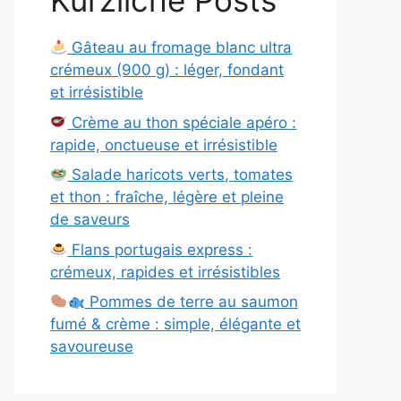
Kürzliche Posts
Gâteau au fromage blanc ultra
crémeux (900 g) : léger, fondant
et irrésistible
Crème au thon spéciale apéro :
rapide, onctueuse et irrésistible
Salade haricots verts, tomates
et thon : fraîche, légère et pleine
de saveurs
Flans portugais express :
crémeux, rapides et irrésistibles
Pommes de terre au saumon
fumé & crème : simple, élégante et
savoureuse