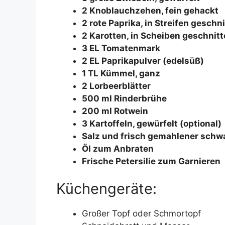
2 Knoblauchzehen, fein gehackt
2 rote Paprika, in Streifen geschn
2 Karotten, in Scheiben geschnit
3 EL Tomatenmark
2 EL Paprikapulver (edelsüß)
1 TL Kümmel, ganz
2 Lorbeerblätter
500 ml Rinderbrühe
200 ml Rotwein
3 Kartoffeln, gewürfelt (optional)
Salz und frisch gemahlener schwa
Öl zum Anbraten
Frische Petersilie zum Garnieren
Küchengeräte:
Großer Topf oder Schmortopf