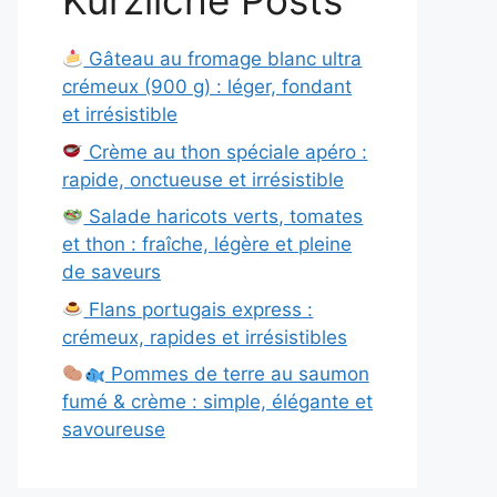
Kürzliche Posts
Gâteau au fromage blanc ultra
crémeux (900 g) : léger, fondant
et irrésistible
Crème au thon spéciale apéro :
rapide, onctueuse et irrésistible
Salade haricots verts, tomates
et thon : fraîche, légère et pleine
de saveurs
Flans portugais express :
crémeux, rapides et irrésistibles
Pommes de terre au saumon
fumé & crème : simple, élégante et
savoureuse