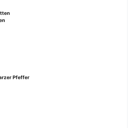
itten
ten
rzer Pfeffer