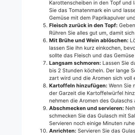
Karottenscheiben in den Topf und l
Sie das Tomatenmark ein und lasse
Gemüse mit dem Paprikapulver und
Fleisch zurück in den Topf:
Geben 
Rühren Sie alles gut um, damit sic
Mit Brühe und Wein ablöschen:
Lö
lassen Sie ihn kurz einkochen, bevo
sollte das Fleisch und das Gemüs
Langsam schmoren:
Lassen Sie da
bis 2 Stunden köcheln. Der lange S
zart wird und die Aromen sich voll 
Kartoffeln hinzufügen:
Wenn Sie m
der Garzeit die Kartoffelwürfel hin
nehmen die Aromen des Gulaschs 
Abschmecken und servieren:
Nehm
schmecken Sie das Gulasch mit Sal
Servieren noch einige Minuten ruh
Anrichten:
Servieren Sie das Gulas