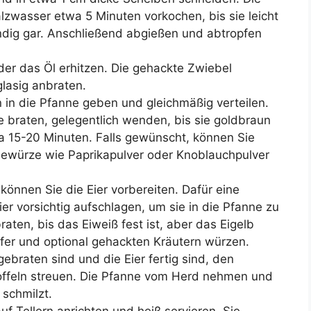
zwasser etwa 5 Minuten vorkochen, bis sie leicht
ändig gar. Anschließend abgießen und abtropfen
oder das Öl erhitzen. Die gehackte Zwiebel
glasig anbraten.
 in die Pfanne geben und gleichmäßig verteilen.
tze braten, gelegentlich wenden, bis sie goldbraun
a 15-20 Minuten. Falls gewünscht, können Sie
ewürze wie Paprikapulver oder Knoblauchpulver
können Sie die Eier vorbereiten. Dafür eine
er vorsichtig aufschlagen, um sie in die Pfanne zu
braten, bis das Eiweiß fest ist, aber das Eigelb
feffer und optional gehackten Kräutern würzen.
gebraten sind und die Eier fertig sind, den
offeln streuen. Die Pfanne vom Herd nehmen und
 schmilzt.
uf Tellern anrichten und heiß servieren. Sie