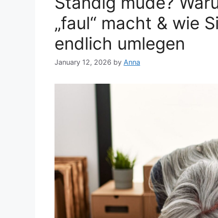
Ständig müde? Warum
„faul“ macht & wie S
endlich umlegen
January 12, 2026
by
Anna