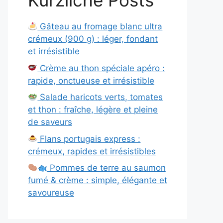
Kürzliche Posts
Gâteau au fromage blanc ultra
crémeux (900 g) : léger, fondant
et irrésistible
Crème au thon spéciale apéro :
rapide, onctueuse et irrésistible
Salade haricots verts, tomates
et thon : fraîche, légère et pleine
de saveurs
Flans portugais express :
crémeux, rapides et irrésistibles
Pommes de terre au saumon
fumé & crème : simple, élégante et
savoureuse