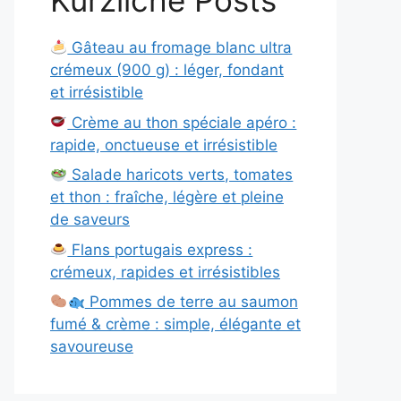
Kürzliche Posts
Gâteau au fromage blanc ultra
crémeux (900 g) : léger, fondant
et irrésistible
Crème au thon spéciale apéro :
rapide, onctueuse et irrésistible
Salade haricots verts, tomates
et thon : fraîche, légère et pleine
de saveurs
Flans portugais express :
crémeux, rapides et irrésistibles
Pommes de terre au saumon
fumé & crème : simple, élégante et
savoureuse