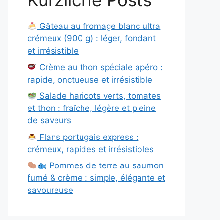
Kürzliche Posts
Gâteau au fromage blanc ultra
crémeux (900 g) : léger, fondant
et irrésistible
Crème au thon spéciale apéro :
rapide, onctueuse et irrésistible
Salade haricots verts, tomates
et thon : fraîche, légère et pleine
de saveurs
Flans portugais express :
crémeux, rapides et irrésistibles
Pommes de terre au saumon
fumé & crème : simple, élégante et
savoureuse