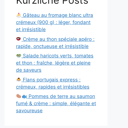
Kürzliche Posts
Gâteau au fromage blanc ultra
crémeux (900 g) : léger, fondant
et irrésistible
Crème au thon spéciale apéro :
rapide, onctueuse et irrésistible
Salade haricots verts, tomates
et thon : fraîche, légère et pleine
de saveurs
Flans portugais express :
crémeux, rapides et irrésistibles
Pommes de terre au saumon
fumé & crème : simple, élégante et
savoureuse