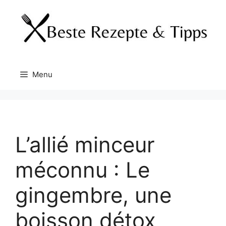
Skip
to
content
Menu
L’allié minceur
méconnu : Le
gingembre, une
boisson détox